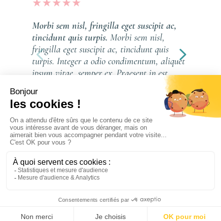
★
★
★
★
★
Morbi sem nisl, fringilla eget suscipit ac,
tincidunt quis turpis.
Morbi sem nisl,
fringilla eget suscipit ac, tincidunt quis
turpis. Integer a odio condimentum, aliquet
ipsum vitae, semper ex. Praesent in est ...
Read More
LOLA MARTINS
Tous droits réservés © 2023 Notre Casa